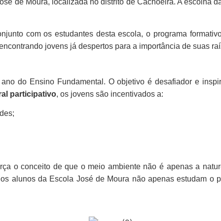
José de Moura
, localizada no distrito de Cachoeira. A escolha da i
njunto com os estudantes desta escola, o programa formativ
encontrando jovens já despertos para a importância de suas raí
º ano do Ensino Fundamental. O objetivo é desafiador e insp
ral participativo
, os jovens são incentivados a:
des;
orça o conceito de que o meio ambiente não é apenas a natu
rno, os alunos da Escola José de Moura não apenas estudam 