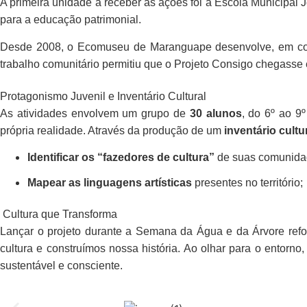
A primeira unidade a receber as ações foi a
Escola Municipal 
para a educação patrimonial.
Desde 2008, o
Ecomuseu de Maranguape
desenvolve, em co
trabalho comunitário permitiu que o Projeto Consigo chegasse 
Protagonismo Juvenil e Inventário Cultural
As atividades envolvem um grupo de
30 alunos
, do 6º ao 9
própria realidade. Através da produção de um
inventário cultu
Identificar os “fazedores de cultura”
de suas comunida
Mapear as linguagens artísticas
presentes no território;
Cultura que Transforma
Lançar o projeto durante a Semana da Água e da Árvore ref
cultura e construímos nossa história. Ao olhar para o ento
sustentável e consciente.