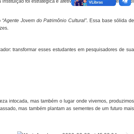
nstituição foi estratégica e afetiva: o local já é um terreno férti
o
“Agente Jovem do Patrimônio Cultural”
.
Essa base sólida d
zes.
irador: transformar esses estudantes em pesquisadores de su
reza intocada, mas também o lugar onde vivemos, produzimos
o passado, mas também plantam as sementes de um futuro mais