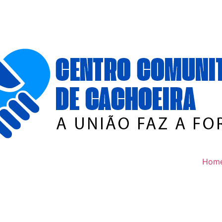
 Intersetorial
o alinha ações
Hom
tivo de 2026
a Secretaria Municipal de
ra-Educação do semestre. O