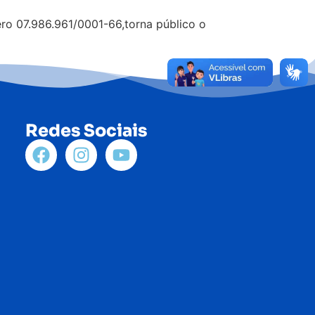
o 07.986.961/0001-66,torna público o
Redes Sociais